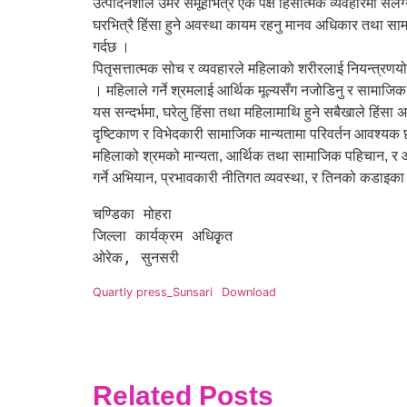
उत्पादनशील उमेर समूहभित्रै एक पक्ष हिंसात्मक व्यवहारमा संलग्
घरभित्रै हिंसा हुने अवस्था कायम रहनु मानव अधिकार तथा सा
गर्दछ ।
पितृसत्तात्मक सोच र व्यवहारले महिलाको शरीरलाई नियन्त्रणयोग्
। महिलाले गर्ने श्रमलाई आर्थिक मूल्यसँग नजोडिनु र सामाजि
यस सन्दर्भमा, घरेलु हिंसा तथा महिलामाथि हुने सबैखाले हिंसा 
दृष्टिकाण र विभेदकारी सामाजिक मान्यतामा परिवर्तन आवश्यक छ 
महिलाको श्रमको मान्यता, आर्थिक तथा सामाजिक पहिचान, र आफ
गर्ने अभियान, प्रभावकारी नीतिगत व्यवस्था, र तिनको कडाइका 
चण्डिका मोहरा

जिल्ला कार्यक्रम अधिकृृत

ओरेक, सुनसरी
Quartly press_Sunsari
Download
Related Posts