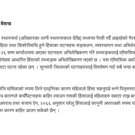
, बैशाख
 स्थापनार्थ (अधिकारका लागी स्थापनाकाल देखि) तथ्यगत पैरवी गर्दै आइरहेको गै
महिला तथा किशोरीमाथि हुने हिंसाका घटनाहरू सङ्कलन, व्यवस्थापन तथा अभिलेखन
 २०२६ सम्म कार्यालयमा आएका घटनाहरु अभिलेखिकरण गरि तथ्याङ्कलाई त्रैमासि
गिक विभेदमा आधारित हिंसाको तथ्याङ्क अभिलेखिकरण भएको छ । यस त्रैमासिक 
टा घटना रहेका छन् । सुनसरी जिल्लाको घटनाहरुलाई विश्लेषण गर्दा सबै भन्दा ब
जि मामिलाको रुपमा लिने प्रवृत्तिका कारण महिलाले हिंसा सहनुपर्छ भन्ने पितृसत्
िविध कारणले कयौँघटनाहरू बाहिर ल्याउन नसकी हिंसालाई महिलाहरु दबाएर राख्न बाध
ंसा अपराध तथा सजाय ऐन, २०६६ अनुसार घरेलु हिंसालाई कानुनी अपराधको रुपमा परिभ
ाबका कारण बाहिर आउन सकेको छैन् ।