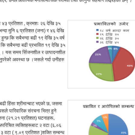
्क आएर, उनले आवश्यक मनोसामाजिक परामर्श तथा कानुनी सहयोग लिइरहेकी छन् ।
षको ४३ प्रतिशत , क्रमशः २६ देखि ३५
भन्दा मुनि ६ प्रतिशत (जना) र ४६ देखि
ुन्छ कि सबैभन्दा बढी १९ देखि ३५ वर्ष
छ कि सबैभन्दा बढी प्रभावित १९ देखि ३५
 छन् । यस समय र्सिजनशील र उत्पादनशील
्नुपरेको अवस्था छ ।जसले गर्दा उनीहरु
 बढी हिंसा श्रीमान्बाट भएको छ, जसमा
सले पारिवारिक संरचना भित्र हुने
 जना (२१.२१ प्रतिशत) घटनाहरू,
अपरिचित व्यक्तिहरूबाट २ वटा (६.०६
३ वटा ( ९.०९ प्रतिशत )शक्ति सम्बन्ध