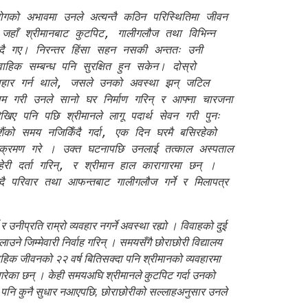
गको अभावमा उनले अत्यन्तै कठिन परिस्थितिमा जीवन 
जहाँ श्रीमानबाट कुटपिट, गालीगलौज तथा विभिन्न 
दै गए। निरन्तर हिंसा सहन नसकी अन्ततः उनी 
हिक सम्बन्ध पनि सुरक्षित हुन सकेन। दोस्रो 
्यवहार गर्न थाले, जसले उनको अवस्था झन् जटिल 
ाम गरी उनले सानो घर निर्माण गरिन् र आफ्ना चारजना 
िए पनि पछि श्रीमानले लागू पदार्थ सेवन गरी पुनः 
दशैंको समय नजिकिँदै गर्दा, एक दिन घरमै बसिरहेको 
 आक्रमण गरे । उक्त घटनापछि उनलाई तत्काल अस्पताल 
ेरी दर्ता गरिन्, र श्रीमान हाल कारागारमा छन् । 
 परिवार तथा आफन्तबाट गालीगलौज गर्ने र मिलापत्र 
उनीप्रति राम्रो व्यवहार नगर्ने अवस्था रह्यो । विवाहको दुई
उने जिम्मेवारी निर्वाह गरिन् । समयसँगै छोराछोरी विद्यालय
हिक जीवनको २२ वर्ष बितिसक्दा पनि श्रीमानको व्यवहारमा
े गरेका छन् । केही समयअघि श्रीमानले कुटपिट गर्दा उनको
पनि कुनै सुधार नआएपछि, छोराछोरीको सल्लाहअनुसार उनले