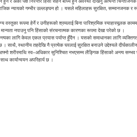
न हुने र अर्को पक्ष निरन्तर हिंसा सहन बाध्य हुने अवस्था देखिनु अत्यन्त चिन्ताजन
माजिक न्यायको गम्भीर उल्लङ्घन हो । यसले महिलाहरू सुरक्षित, सम्मानजनक र स्
य वस्तुका रूपमा हेर्ने र उनीहरूको श्रमलाई बिना पारिश्रमिक स्याहारमूलक काममा स
क मान्यता नपाउनु पनि हिंसाको संरचनात्मक कारणका रूपमा देखा परेको छ ।
अन्त्यका लागि केवल एकल प्रयास पर्याप्त हुँदैन । यसको समाधानका लागि व्यक्तिगत
। साथै, स्थानीय तहदेखि नै प्रत्येक घरलाई सुरक्षित बनाउने उद्देश्यले दीर्घकाल
्नो शरीरमाथि स्व–अधिकार सुनिश्चित नभएसम्म लैङ्गिक हिंसाको अन्त्य सम्भव छै
साथ कार्यान्वयन अपरिहार्य छ ।