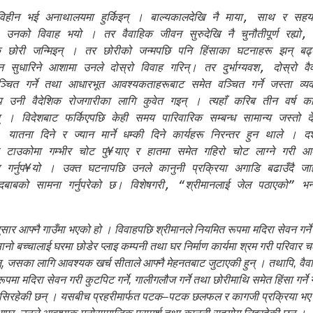
विहीन भई अनाथालयमा हुर्किइन् । बाल्यकालदेखि नै माया, साथ र सहयो
 उनको विवाह भयो । तर वैवाहिक जीवन सुरुदेखि नै चुनौतीपूर्ण रह्यो, 
क छोरी जन्मिइन् । तर छोरीको जन्मपछि पनि हिंसाका घटनाहरू झन् बढ्
ुधारिने आशामा उनले दोस्रो विवाह गरिन्। तर दुर्भाग्यवश, दोस्रो वैवा
वञ्चित गर्ने तथा आधारभूत आवश्यकताहरूबाट समेत वञ्चित गर्ने जस्ता व
प उनी वैदेशिक रोजगारीका लागि कुवेत गइन् । त्यहाँ करिब तीन वर्ष क
 । विदेशबाट फर्किएपछि केही समय पारिवारिक सम्बन्ध सामान्य जस्तो देख
, यातना दिने र ज्यान मार्ने धम्की दिने कार्यहरू निरन्तर हुन थाले । 
को टाउकोमा गम्भीर चोट पु¥याए र हातमा समेत गहिरो चोट लाग्ने गरी
र गर्नुप¥यो । उक्त घटनापछि उनले कानुनी प्रक्रिया अगाडि बढाउँदै जाह
को सामना गर्नुपरेको छ। विशेषगरी, “श्रीमानलाई जेल पठाएको” भन्दै
र आफ्नै गाउँमा भएको हो । विवाहपछि श्रीमानले नियमित रूपमा मदिरा सेवन गर्ने र 
नो बच्चालाई घरमा छोडेर प्लाइ कम्पनी तथा घर निर्माण कार्यमा श्रम गरी परिवार चला
्, जसका लागि आवश्यक खर्च सीताले आफ्नै मेहनतबाट जुटाएकी हुन् । तथापि, वैवा
मा मदिरा सेवन गरी कुटपिट गर्ने, गालीगलौज गर्ने तथा छोरीमाथि समेत हिंसा गर्न
 बसिरहेकी छन् । यसबीच प्रहरीमार्फत पटक–पटक छलफल र कागजी प्रक्रिया भए 