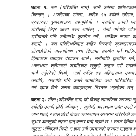
घटना १ः
रमा (परिवर्तित नाम) सानै उमेरमा अभिभावक
बिताइन् । अपरिपक्व उमेरमै, करिब १५ वर्षको उमेरमा,
प्रकारका दुव्र्यवहारहरू सहनुप¥यो । यसबीच उनको ए
छोरीलाई लिएर अलग बस्न थालिन् । केही वर्षपछि जीवन स
श्रीमानले पनि उनीमाथि कुटपिट गर्ने, आर्थिक रूपमा 
बनायो । यस परिस्थितिबाट बाहिर निस्कने प्रयासस्वरू
छोराछोरीको पालनपोषण तथा शिक्षामा सहयोग गर्न थालिन्
हिंसात्मक व्यवहार देखाउन थाले। उनीमाथि कुटपिट गर्ने
अवस्थामा श्रीमानले पछाडिबाट खुकुरी प्रहार गरी उन
भर्ना गर्नुपरेको थियो, जहाँ करिब एक महिनासम्म उपचा
तथापि, यसपछि पनि उनले सामाजिक तथा पारिवारिक दबाब
गर्न दबाब दिने जस्ता व्यवहारहरू निरन्तर भइरहेका छन्
घटना २ः
सीता (परिवर्तित नाम) को विवाह सामाजिक परम्पराअनुसा
वर्षपछि उनकी छोरी जन्मिइन् । सुत्केरी अवस्थामा समेत उनले सा
जान थाले, र हाल छोरी होटल व्यवस्थापन अध्ययन गरिरहेकी छन
सुधार आउनुको सट्टा झन् क्रूर बन्दै गएको छ । उनले दैनिक रूप
खुट्टा भाँचिएको थियो, र हाल उनी उपचारको क्रममा माइतमा