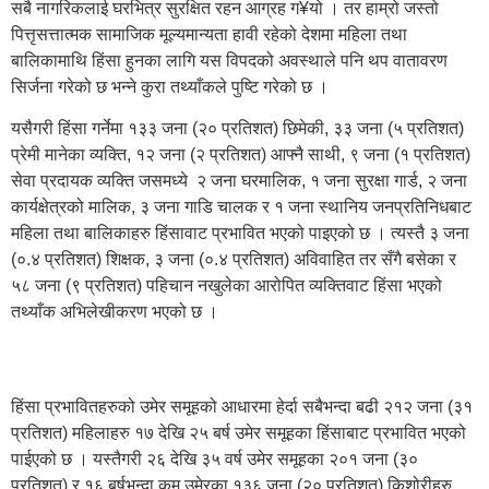
सबै नागरिकलाई घरभित्र सुरक्षित रहन आग्रह ग¥यो । तर हाम्रो जस्तो
पित्तृसत्तात्मक सामाजिक मूल्यमान्यता हावी रहेको देशमा महिला तथा
बालिकामाथि हिंसा हुनका लागि यस विपदको अवस्थाले पनि थप वातावरण
सिर्जना गरेको छ भन्ने कुरा तथ्याँकले पुष्टि गरेको छ ।
यसैगरी हिंसा गर्नेमा १३३ जना (२० प्रतिशत) छिमेकी, ३३ जना (५ प्रतिशत)
प्रेमी मानेका व्यक्ति, १२ जना (२ प्रतिशत) आफ्नै साथी, ९ जना (१ प्रतिशत)
सेवा प्रदायक व्यक्ति जसमध्ये २ जना घरमालिक, १ जना सुरक्षा गार्ड, २ जना
कार्यक्षेत्रको मालिक, ३ जना गाडि चालक र १ जना स्थानिय जनप्रतिनिधबाट
महिला तथा बालिकाहरु हिंसावाट प्रभावित भएको पाइएको छ । त्यस्तै ३ जना
(०.४ प्रतिशत) शिक्षक, ३ जना (०.४ प्रतिशत) अविवाहित तर सँगै बसेका र
५८ जना (९ प्रतिशत) पहिचान नखुलेका आरोपित व्यक्तिवाट हिंसा भएको
तथ्याँक अभिलेखीकरण भएको छ ।
हिंसा प्रभावितहरुको उमेर समूहको आधारमा हेर्दा सबैभन्दा बढी २१२ जना (३१
प्रतिशत) महिलाहरु १७ देखि २५ बर्ष उमेर समूहका हिंसाबाट प्रभावित भएको
पाईएको छ । यस्तैगरी २६ देखि ३५ वर्ष उमेर समूहका २०१ जना (३०
प्रतिशत) र १६ बर्षभन्दा कम उमेरका १३६ जना (२० प्रतिशत) किशोरीहरु