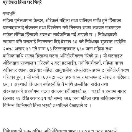
प्रतिशत हिंसा घर भित्रै
पृष्ठभुमि
महिला पुर्नस्थापना केन्द्र, ओरेकले महिला तथा बालिका माथि हुने हिंसाका
घटनाहरुलाई संकलन तथा विश्लेषण गरी निरन्तर रुपमा सञ्चार माध्यमहरु
मार्फत लैंगिक हिंसाको अवस्था सार्वजनिक गर्दै आएको छ । निषेधाज्ञाकोे
समयमा पनि यसलाई निरन्तरता दिदै वैशाख १६ गते निषेधाज्ञा शुरुवात भएदेखि
२०७८ असार ३१ गते सम्म ६३ जिल्लाहरुबाट ६८० जना महिला तथा
बालिकामाथि भएका हिंसाका घटना अभिलेखीकरण गरेको छ । यी घटनाहरु
ओरेकद्वारा सञ्चालन गरिएको २ वटा हटलाईन, मनोविमर्शकर्ता, महिला मानव
अधिकार रक्षक, साझेदार महिला सामुदायीक संघसंसस्थाहरुबाट अभिलेखीकरण
गरिएका हुन् । यी मध्ये १६३ वटा घटनाहरु सञ्चार माध्यमबाट संकलन गरिएका
छन् । संस्थाले विगतका बर्षहरुदेखि नै माथि उल्लेखित स्रोत तथा
संस्थाहरुको सहयोगमा घटना संकलन गर्र्दै आएको छ । गएको २ हप्तामा मात्र
(असार १६ देखि असार ३१ गते सम्म) १७६ जना महिला तथा बालिकामाथि
विभिन्न किसिमको हिंसा भएको तथ्याँकले देखाएको छ ।
निषेधाज्ञाको समयावधिमा अभिलेखिकरण भएका ६८० वटा घटनाहरुमध्ये