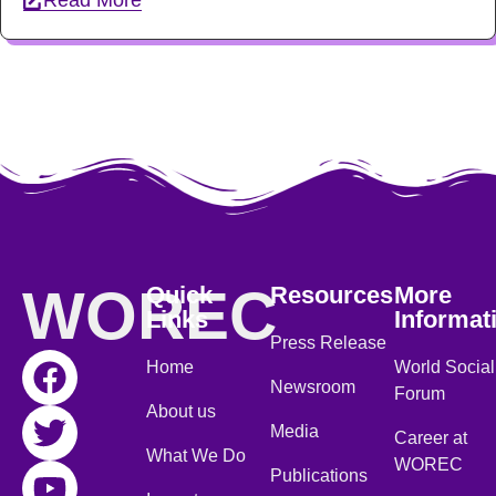
WOREC
Quick
Resources
More
Links
Informat
Press Release
Home
World Social
Newsroom
Forum
About us
Media
Career at
What We Do
WOREC
Publications