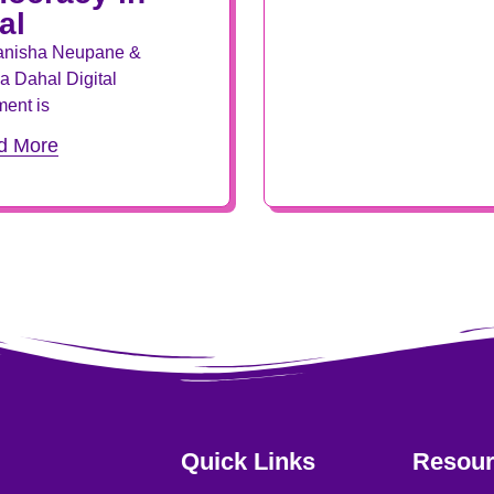
al
anisha Neupane &
 Dahal Digital
ent is
d More
Quick Links
Resour