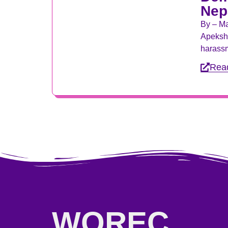
Nep
By – M
Apeksha
harassm
Rea
WOREC