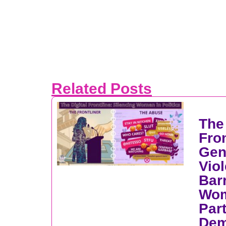
Related Posts
The 
Fron
Gen
Vio
Barr
Wom
Par
Dem