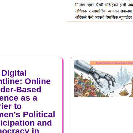
Digital
tline: Online
der-Based
lence as a
ier to
en’s Political
ticipation and
ocracy in