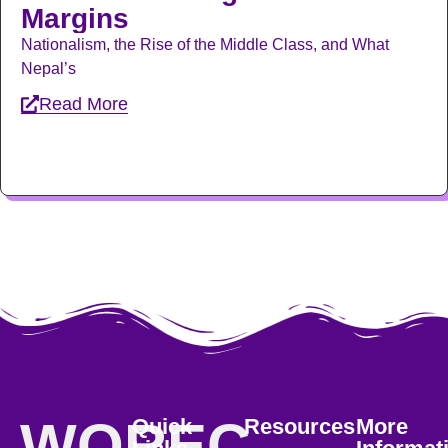
Margins
Nationalism, the Rise of the Middle Class, and What
Nepal’s
Read More
WOREC
Quick
Resources
More