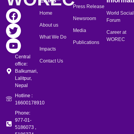
Links
Informat
Press Release
Home
World Social
Newsroom
Forum
About us
Media
Career at
What We Do
WOREC
Publications
Impacts
Central
Contact Us
office:
Balkumari,
Lalitpur,
Nepal
Hotline :
16600178910
Phone:
977-01-
5186073 ,