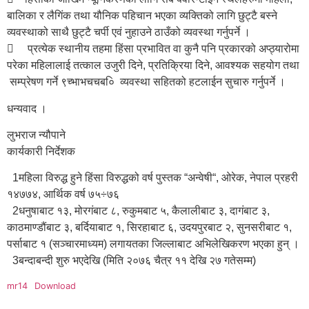
बालिका र लैगिंक तथा यौनिक पहिचान भएका व्यक्तिको लागि छुट्टै बस्ने
व्यवस्थाको साथै छुट्टै चर्पी एवं नुहाउने ठाउँको व्यवस्था गर्नुपर्ने ।
 प्रत्येक स्थानीय तहमा हिंसा प्रभावित वा कुनै पनि प्रकारको अप्ठ्यारोमा
परेका महिलालाई तत्काल उजुरी दिने, प्रतिक्रिया दिने, आवश्यक सहयोग तथा
सम्प्रेषण गर्ने ९च्भाभचचब०ि व्यवस्था सहितको हटलाईन सुचारु गर्नुपर्ने ।
धन्यवाद ।
लुभराज न्यौपाने
कार्यकारी निर्देशक
1महिला विरुद्ध हुने हिंसा विरुद्धको वर्ष पुस्तक “अन्वेषी“, ओरेक, नेपाल प्रहरी
१४७७४, आर्थिक वर्ष ७५÷७६
2धनुषाबाट १३, मोरगंबाट ८, रुकुमबाट ५, कैलालीबाट ३, दागंबाट ३,
काठमाण्डौंबाट ३, बर्दियाबाट १, सिरहाबाट ६, उदयपुरबाट २, सुनसरीबाट १,
पर्साबाट १ (सञ्चारमाध्यम) लगायतका जिल्लाबाट अभिलेखिकरण भएका हुन् ।
3बन्दाबन्दी शुरु भएदेखि (मिति २०७६ चैत्र ११ देखि २७ गतेसम्म)
mr14
Download