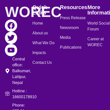
WOREC
Quick
Resources
More
Links
Informat
Press Release
Home
World Social
Newsroom
Forum
About us
Media
Career at
What We Do
WOREC
Publications
Impacts
Central
Contact Us
office:
Balkumari,
Lalitpur,
Nepal
Hotline :
16600178910
Phone: