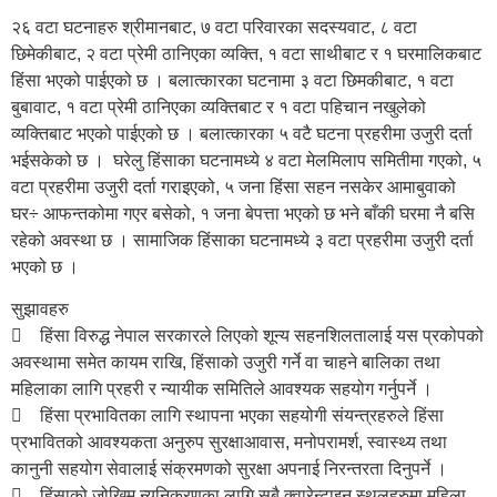
२६ वटा घटनाहरु श्रीमानबाट, ७ वटा परिवारका सदस्यवाट, ८ वटा
छिमेकीबाट, २ वटा प्रेमी ठानिएका व्यक्ति, १ वटा साथीबाट र १ घरमालिकबाट
हिंसा भएको पाईएको छ । बलात्कारका घटनामा ३ वटा छिमकीबाट, १ वटा
बुबावाट, १ वटा प्रेमी ठानिएका व्यक्तिबाट र १ वटा पहिचान नखुलेको
व्यक्तिबाट भएको पाईएको छ । बलात्कारका ५ वटै घटना प्रहरीमा उजुरी दर्ता
भईसकेको छ । घरेलु हिंसाका घटनामध्ये ४ वटा मेलमिलाप समितीमा गएको, ५
वटा प्रहरीमा उजुरी दर्ता गराइएको, ५ जना हिंसा सहन नसकेर आमाबुवाको
घर÷ आफन्तकोमा गएर बसेको, १ जना बेपत्ता भएको छ भने बाँकी घरमा नै बसि
रहेको अवस्था छ । सामाजिक हिंसाका घटनामध्ये ३ वटा प्रहरीमा उजुरी दर्ता
भएको छ ।
सुझावहरु
 हिंसा विरुद्ध नेपाल सरकारले लिएको शून्य सहनशिलतालाई यस प्रकोपको
अवस्थामा समेत कायम राखि, हिंसाको उजुरी गर्ने वा चाहने बालिका तथा
महिलाका लागि प्रहरी र न्यायीक समितिले आवश्यक सहयोग गर्नुपर्ने ।
 हिंसा प्रभावितका लागि स्थापना भएका सहयोगी संयन्त्रहरुले हिंसा
प्रभावितको आवश्यकता अनुरुप सुरक्षाआवास, मनोपरामर्श, स्वास्थ्य तथा
कानुनी सहयोग सेवालाई संक्रमणको सुरक्षा अपनाई निरन्तरता दिनुपर्ने ।
 हिंसाको जोखिम न्यूनिकरणका लागि सबै क्वारेन्टाइन स्थलहरुमा महिला,