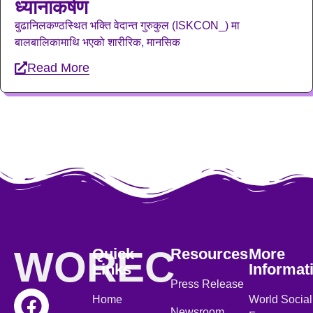
ध्यानाकर्षण
बुढानिलकण्ठस्थित भक्ति वेदान्त गुरुकुल (ISKCON_) मा
बालबालिकामाथि भएको शारीरिक, मानसिक
Read More
WOREC
Quick
Resources
More
Links
Informat
Press Release
Home
World Social
Newsroom