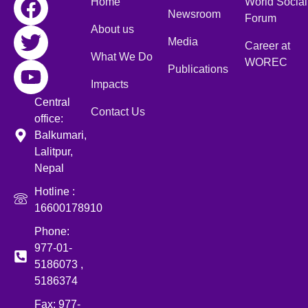
Home
World Social
Newsroom
Forum
About us
Media
Career at
What We Do
WOREC
Publications
Impacts
Central
Contact Us
office:
Balkumari,
Lalitpur,
Nepal
Hotline :
16600178910
Phone:
977-01-
5186073 ,
5186374
Fax: 977-