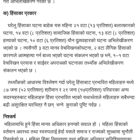
गरी अभिलेखिकरण गरेको छ ।
क) हिंसाका प्रकार
घरेलु हिंसाका घटना बाहेक यस महिना २१ वटा (१३ प्रतिशत) बलात्कारको
घटना, १४ वटा (८ प्रतिशत) सामाजिक हिंसाको घटना, १३ वटा (८ प्रतिशत)
हत्याको घटना, १० वटा (६ प्रतिशत) यौन दुव्र्यवहारको घटना अभिलेखीकरण
भएको छ । त्यसैगरी ३ वटा मानव वेचविखनकोघटना, २ वटा लैंगिक हिंसाको
कारणले आत्महत्या गर्न बाध्य भएको घटना संकलन भएको छ भने, १–१ वटा
वेचविखन प्रयास र साईवर अपराधको घटनाका तथ्याँक अभिलेखीकरण
संकलन भएको छ ।
तथ्याँकको आधारमा विश्लेषण गर्दा घरेलु हिंसाबाट प्रभावित महिलाहरु मध्ये
८७ जना (५२ प्रतिशत) श्रीमान र २९ जना (१७प्रतिशत) परिवारका अन्य
सदस्यहरुबाट महिलाहरु हिंसा प्रभावित भएको यथार्थताले महिलाहरु सबैभन्दा
बढी असुरक्षित घरभित्र नै छन् भन्ने कुराको पुष्टि गर्दछ ।
निश्कर्ष
महिलामाथि हुने हिंसा मानव अधिकार हनन्को सवाल हो । महिला हिंसाको
वर्तमान अवस्था तथा स्वरुपलाई हेर्दा यसले समाज र राज्यको सुरक्षामा चुनौती
दिइरहेको छ । महिला हिंसा नियन्त्रण तथा महिला अधिकार सुनिश्चितताका