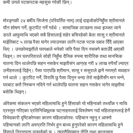
कमी उनले पटकपटक महसुस गरेकी छिन्।
मोरङ्गकी २४ बर्षीय सिर्जना (परिवर्तित नाम) लाई दाइजोकोनिहुँमा श्रीमानले
यौन शोषण गर्ने, कुटपीट गर्ने गर्दथे । सामाजिक लाञ्छना तथा इज्जत जाने
डरले आफुमाथि भएको सबै हिसालाई सहेर बसिरहेको बेला सासु र श्रीमानले
माईतिबाट ५ लाख पैसा मागेर ल्याउनका लागि पटक पटक दबाव दिँदै आएका
थिए । उनकोमाइतीले घरपक्षले भनेको जति पैसा दिन नसक्ने बताउँदै आएकी
थिइन्। तर घरपरिवारले सोही निहुँमा दैनिक रुपमा शारीरिक तथा मानसिक
यातना दिन थालेपछि सहन नसकेर माइतीसंग आग्रह गरी ४ लाख रुपैयाँ ल्याएर
उनीहरुलाई दिईन्। पैसा पाएपछि श्रीमान, सासु र ससुराले झनै नराम्रो व्यवहार
गर्न थाले । कुटपिट गर्ने, विरामि छु पैसा दिनुन भन्दा तेरो माईतीसँग माग भन्ने,
घरबाट कतै निस्कन नदिने गर्न थालेपछि यातना सहन नसकेर भागेर माइतीमा
बसेकि थिइन्।
ओरेकमा संकलन भएको महिलामाथि हुने हिंसाको यो महिनाको तथ्याँक र माथि
प्रस्तुत गरिएका प्रतिनिधिमूलक घटनाहरुलाई विश्लेषण गर्दा महिलाहरुलाई हेर्ने
विभेदकारी दृष्टिकोणका कारण महिलाकोस्वः पहिचान नहुनु र आफ्नो
पहिचानको लागि अरुप्रति निर्भर हुन बाध्य हुनुपरेको कारण महिलामाथि हुने
हिंसाले निरन्तरता पाइरहेको छ । त्यस्तैविद्यमान नीति तथा कानुनहरु