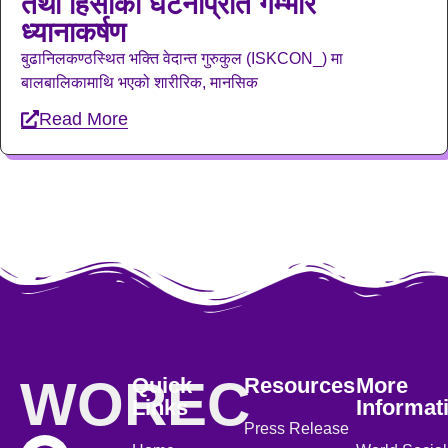
तथा हिंसाको घटनाप्रति गम्भीर
ध्यानाकर्षण
बुढानिलकण्ठस्थित भक्ति वेदान्त गुरुकुल (ISKCON_) मा
बालबालिकामाथि भएको शारीरिक, मानसिक
Read More
WOREC
Quick
Resources
More
Links
Informat
Press Release