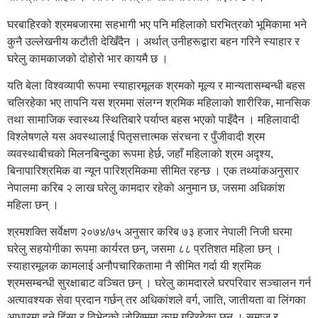
घरबाहिरको श्रमबजारमा सहभागी भए पनि महिलाको घरभित्रको भूमिकामा भने
कुनै उल्लेखनीय कटौती देखिँदैन । अर्थात् उनीहरूद्वारा बहन गरिने स्याहार र
घरेलु कामकाजको दोहोरो भार कायमै छ ।
यति बेला विश्वव्यापी रूपमा स्याहारमूलक श्रमको मूल्य र मान्यतासम्बन्धी बहस
चलिरहेका भए तापनि यस श्रममा संलग्न श्रमिक महिलाको शारीरिक, मानसिक
तथा सामाजिक स्वास्थ्य स्थितिबारे पर्याप्त बहस भएको पाइँदैन । महिलावादी
विश्लेषणले यस अवस्थालाई पितृसत्तात्मक संरचना र पुँजीवादी श्रम
व्यवस्थाबीचको मिलनबिन्दुका रूपमा हेर्छ, जहाँ महिलाको श्रम अदृश्य,
बिनापारिश्रमिक वा न्यून पारिश्रमिकमा सीमित रहन्छ । एक तथ्यांकअनुसार
नेपालमा करिब २ लाख घरेलु कामदार रहेको अनुमान छ, जसमा अधिकांश
महिला छन् ।
श्रमशक्ति सर्वेक्षण २०७४/७५ अनुसार करिब ७३ हजार नेपाली निजी घरमा
घरेलु सहयोगीका रूपमा कार्यरत छन्, जसमा ८८ प्रतिशत महिला छन् ।
स्याहारमूलक कामलाई अनौपचारिकतामा नै सीमित गर्दा यी श्रमिक
श्रमसम्बन्धी सुरक्षाबाट वञ्चित छन् । घरेलु कामदारले घरपरिवार सञ्चालन गर्न
अत्यावश्यक सेवा प्रदान गर्छन् तर अधिकांशले वर्ग, जाति, जातीयता वा लिंगका
आधारमा हुने हिंसा र विभेदको जोखिममा काम गरिरहेका छन् । समाज र