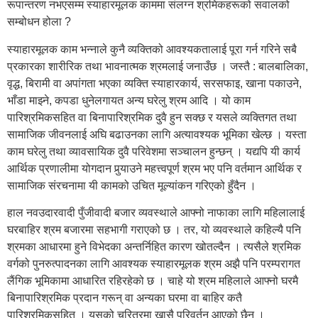
रूपान्तरण नभएसम्म स्याहारमूलक काममा संलग्न श्रमिकहरूको सवालको
सम्बोधन होला ?
स्याहारमूलक काम भन्नाले कुनै व्यक्तिको आवश्यकतालाई पूरा गर्न गरिने सबै
प्रकारका शारीरिक तथा भावनात्मक श्रमलाई जनाउँछ । जस्तै : बालबालिका,
वृद्ध, बिरामी वा अपांगता भएका व्यक्ति स्याहारकार्य, सरसफाइ, खाना पकाउने,
भाँडा माझ्ने, कपडा धुनेलगायत अन्य घरेलु श्रम आदि । यो काम
पारिश्रमिकसहित वा बिनापारिश्रमिक दुवै हुन सक्छ र यसले व्यक्तिगत तथा
सामाजिक जीवनलाई अघि बढाउनका लागि अत्यावश्यक भूमिका खेल्छ । यस्ता
काम घरेलु तथा व्यावसायिक दुवै परिवेशमा सञ्चालन हुन्छन् । यद्यपि यी कार्य
आर्थिक प्रणालीमा योगदान पुर्‍याउने महत्त्वपूर्ण श्रम भए पनि वर्तमान आर्थिक र
सामाजिक संरचनामा यी कामको उचित मूल्यांकन गरिएको हुँदैन ।
हाल नवउदारवादी पुँजीवादी बजार व्यवस्थाले आफ्नो नाफाका लागि महिलालाई
घरबाहिर श्रम बजारमा सहभागी गराएको छ । तर, यो व्यवस्थाले कहिल्यै पनि
श्रमका आधारमा हुने विभेदका अन्तर्निहित कारण खोतल्दैन । त्यसैले श्रमिक
वर्गको पुनरुत्पादनका लागि आवश्यक स्याहारमूलक श्रम अझै पनि परम्परागत
लैंगिक भूमिकामा आधारित रहिरहेको छ । चाहे यो श्रम महिलाले आफ्नो घरमै
बिनापारिश्रमिक प्रदान गरून् वा अन्यका घरमा वा बाहिर कतै
पारिश्रमिकसहित । यसको चरित्रमा खासै परिवर्तन आएको छैन ।