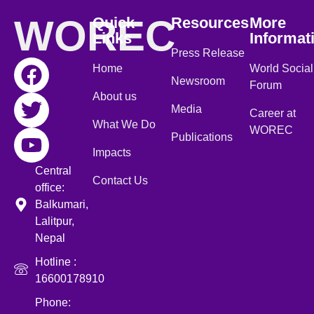
WOREC
Quick
Resources
More
Links
Informat
Press Release
Home
World Social
Newsroom
Forum
About us
Media
Career at
What We Do
WOREC
Publications
Impacts
Central
Contact Us
office:
Balkumari,
Lalitpur,
Nepal
Hotline :
16600178910
Phone: