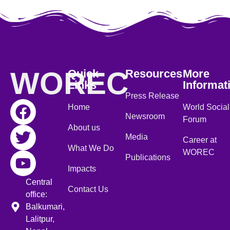
WOREC
Quick
Resources
More
Links
Informat
Press Release
Home
World Social
Newsroom
Forum
About us
Media
Career at
What We Do
WOREC
Publications
Impacts
Central
Contact Us
office:
Balkumari,
Lalitpur,