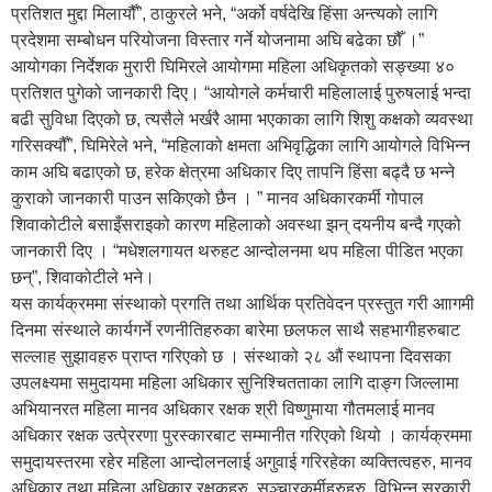
प्रतिशत मुद्दा मिलायौँ”, ठाकुरले भने, “अर्को वर्षदेखि हिंसा अन्त्यको लागि
प्रदेशमा सम्बोधन परियोजना विस्तार गर्ने योजनामा अघि बढेका छौँ ।”
आयोगका निर्देशक मुरारी घिमिरले आयोगमा महिला अधिकृतको सङ्ख्या ४०
प्रतिशत पुगेको जानकारी दिए। “आयोगले कर्मचारी महिलालाई पुरुषलाई भन्दा
बढी सुविधा दिएको छ, त्यसैले भर्खरै आमा भएकाका लागि शिशु कक्षको व्यवस्था
गरिसक्यौँ”, घिमिरेले भने, “महिलाको क्षमता अभिवृद्धिका लागि आयोगले विभिन्न
काम अघि बढाएको छ, हरेक क्षेत्रमा अधिकार दिए तापनि हिंसा बढ्दै छ भन्ने
कुराको जानकारी पाउन सकिएको छैन । ” मानव अधिकारकर्मी गोपाल
शिवाकोटीले बसाइँसराइको कारण महिलाको अवस्था झन् दयनीय बन्दै गएको
जानकारी दिए । “मधेशलगायत थरुहट आन्दोलनमा थप महिला पीडित भएका
छन्”, शिवाकोटीले भने।
यस कार्यक्रममा संस्थाको प्रगति तथा आर्थिक प्रतिवेदन प्रस्तुत गरी आागमी
दिनमा संस्थाले कार्यगर्ने रणनीतिहरुका बारेमा छलफल साथै सहभागीहरुबाट
सल्लाह सुझावहरु प्राप्त गरिएको छ । संस्थाको २८ औं स्थापना दिवसका
उपलक्ष्यमा समुदायमा महिला अधिकार सुनिश्चितताका लागि दाङ्ग जिल्लामा
अभियानरत महिला मानव अधिकार रक्षक श्री विष्णुमाया गौतमलाई मानव
अधिकार रक्षक उत्पे्ररणा पुरस्कारबाट सम्मानीत गरिएको थियो । कार्यक्रममा
समुदायस्तरमा रहेर महिला आन्दोलनलाई अगुवाई गरिरहेका व्यक्तित्वहरु, मानव
अधिकार तथा महिला अधिकार रक्षकहरु, सञ्चारकर्मीहरुहरु, विभिन्न सरकारी