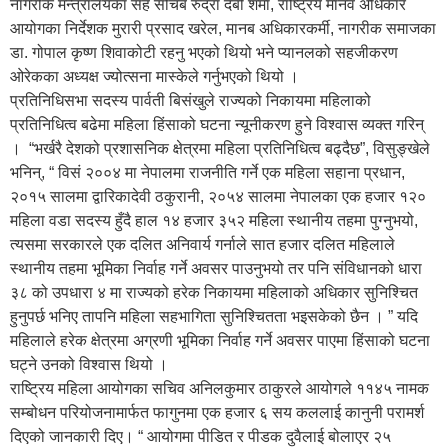
नागरीक मन्त्रालयका सह सचिब रुद्रा देबी शर्मा, राष्ट्रिय मानव अधिकार
आयोगका निर्देशक मुरारी प्रसाद खरेल, मानब अधिकारकर्मी, नागरीक समाजका
डा. गोपाल कृष्ण शिवाकोटी रहनु भएको थियो भने प्यानलको सहजीकरण
ओरेकका अध्यक्ष ज्योत्सना मास्केले गर्नुभएको थियो ।
प्रतिनिधिसभा सदस्य पार्वती बिसंखुले राज्यको निकायमा महिलाको
प्रतिनिधित्व बढेमा महिला हिंसाको घटना न्यूनीकरण हुने विश्वास व्यक्त गरिन्
। “भर्खरै देशको प्रशासनिक क्षेत्रमा महिला प्रतिनिधित्व बढ्दैछ”, विसुङ्खेले
भनिन्, “ विसं २००४ मा नेपालमा राजनीति गर्ने एक महिला सहाना प्रधान,
२०१५ सालमा द्वारिकादेवी ठकुरानी, २०५४ सालमा नेपालका एक हजार १२०
महिला वडा सदस्य हुँदै हाल १४ हजार ३५२ महिला स्थानीय तहमा पुग्नुभयो,
त्यसमा सरकारले एक दलित अनिवार्य गर्नाले सात हजार दलित महिलाले
स्थानीय तहमा भूमिका निर्वाह गर्ने अवसर पाउनुभयो तर पनि संविधानको धारा
३८ को उपधारा ४ मा राज्यको हरेक निकायमा महिलाको अधिकार सुनिश्चित
हुनुपर्छ भनिए तापनि महिला सहभागिता सुनिश्चितता भइसकेको छैन । ” यदि
महिलाले हरेक क्षेत्रमा अग्रणी भूमिका निर्वाह गर्ने अवसर पाएमा हिंसाको घटना
घट्ने उनको विश्वास थियो ।
राष्ट्रिय महिला आयोगका सचिव अनिलकुमार ठाकुरले आयोगले ११४५ नामक
सम्बोधन परियोजनामार्फत फागुनमा एक हजार ६ सय कललाई कानुनी परामर्श
दिएको जानकारी दिए। “ आयोगमा पीडित र पीडक दुवैलाई बोलाएर २५